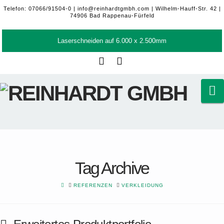
Telefon: 07066/91504-0 |
info@reinhardtgmbh.com
| Wilhelm-Hauff-Str. 42 |
74906 Bad Rappenau-Fürfeld
Laserschneiden auf 6.000 x 2.500mm
Facebook
LinkedIn
N
Tag Archive
HOME
REFERENZEN
VERKLEIDUNG