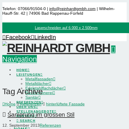
Telefon: 07066/91504-0 |
info@reinhardtgmbh.com
| Wilhelm-
Hauff-Str. 42 | 74906 Bad Rappenau-Fürfeld
Laserschneiden auf 6.000 x 2.500mm
Facebook
LinkedIn
Navigation
HOME
LEISTUNGEN
Metallfassaden
Metalldächer
Edelstahlflachdächer
Tag Archive
Bauklempnerei
Sanitär
REFERENZEN
Home
Referenzen
hinterlüftete Fassade
ÜBER UNS
STELLENANGEBOTE
Sanierung im grossen Stil
KONTAKT
SEARCH
12. September 2013
Referenzen