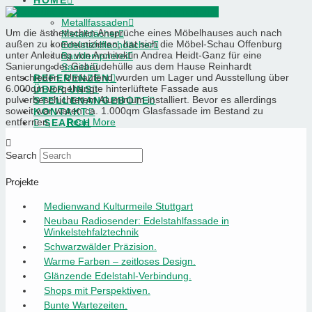
HOME
LEISTUNGEN
Metallfassaden
Um die ästhetischen Ansprüche eines Möbelhauses auch nach
Metalldächer
außen zu kommunizieren, hat sich die Möbel-Schau Offenburg
Edelstahlflachdächer
unter Anleitung von Architektin Andrea Heidt-Ganz für eine
Bauklempnerei
Sanierung der Gebäudehülle aus dem Hause Reinhardt
Sanitär
entschieden. Umlaufend wurden um Lager und Ausstellung über
REFERENZEN
6.000qm vorgehängte hinterlüftete Fassade aus
ÜBER UNS
pulverbeschichtetem Aluminium installiert. Bevor es allerdings
STELLENANGEBOTE
soweit war waren ca. 1.000qm Glasfassade im Bestand zu
KONTAKT
entfernen, …
Read More
SEARCH
Search
Projekte
Medienwand Kulturmeile Stuttgart
Neubau Radiosender: Edelstahlfassade in
Winkelstehfalztechnik
Schwarzwälder Präzision.
Warme Farben – zeitloses Design.
Glänzende Edelstahl-Verbindung.
Shops mit Perspektiven.
Bunte Wartezeiten.