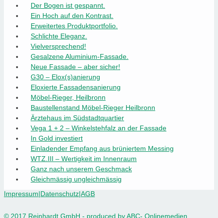
Der Bogen ist gespannt.
Ein Hoch auf den Kontrast.
Erweitertes Produktportfolio.
Schlichte Eleganz.
Vielversprechend!
Gesalzene Aluminium-Fassade.
Neue Fassade – aber sicher!
G30 – Elox(s)anierung
Eloxierte Fassadensanierung
Möbel-Rieger, Heilbronn
Baustellenstand Möbel-Rieger Heilbronn
Ärztehaus im Südstadtquartier
Vega 1 + 2 – Winkelstehfalz an der Fassade
In Gold investiert
Einladender Empfang aus brüniertem Messing
WTZ.III – Wertigkeit im Innenraum
Ganz nach unserem Geschmack
Gleichmässig ungleichmässig
Impressum
|
Datenschutz
|
AGB
© 2017 Reinhardt GmbH - produced by
ABC- Onlinemedien